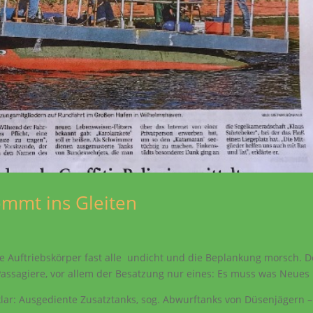
ommt ins Gleiten
die Auftriebskörper fast alle undicht und die Beplankung morsch. 
Passagiere, vor allem der Besatzung nur eines: Es muss was Neues 
klar: Ausgediente Zusatztanks, sog. Abwurftanks von Düsenjägern –