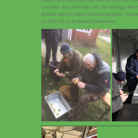
brachten die Johanniter mit. Bei wohliger Wä
Wieder mal ein tolles Inklusionsprojekt – so di
zu früh um zu probieren) dabei war.