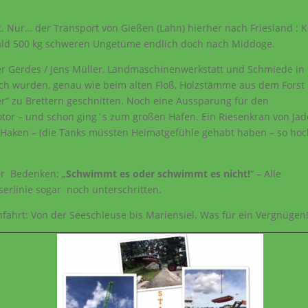
t. Nur… der Transport von Gießen (Lahn) hierher nach Friesland : 
bald 500 kg schweren Ungetüme endlich doch nach Middoge.
er Gerdes / Jens Müller, Landmaschinenwerkstatt und Schmiede in
ich wurden, genau wie beim alten Floß, Holzstämme aus dem Forst
r“ zu Brettern geschnitten. Noch eine Aussparung für den
or – und schon ging´s zum großen Hafen. Ein Riesenkran von Jad
n Haken – (die Tanks müssten Heimatgefühle gehabt haben – so ho
er Bedenken: „
Schwimmt es oder schwimmt es nicht!
“ – Alle
erlinie sogar noch unterschritten.
ahrt: Von der Seeschleuse bis Mariensiel. Was für ein Vergnügen