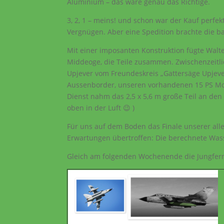
Aluminium – das wäre genau das Richtige.
3, 2, 1 – meins! und schon war der Kauf perfek
Vergnügen. Aber eine Spedition brachte die 
Mit einer imposanten Konstruktion fügte Walt
Middeoge, die Teile zusammen. Zwischenzeitl
Upjever vom Freundeskreis „Gattersäge Upjeve
Aussenborder, unseren vorhandenen 15 PS Mot
Dienst nahm das 2,5 x 5,6 m große Teil an de
oben in der Luft 😉 )
Für uns auf dem Boden das Finale unserer all
Erwartungen übertroffen: Die berechnete Wass
Gleich am folgenden Wochenende die Jungfernf