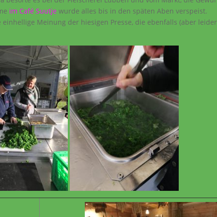
rme
im Café Suutje
wurde alles bis in den späten Aben verspeist.
e einhellige Meinung der hiesigen Presse, die ebenfalls (aber leider