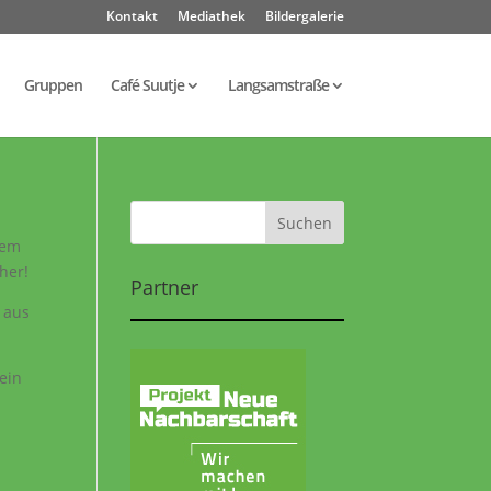
Kontakt
Mediathek
Bildergalerie
Gruppen
Café Suutje
Langsamstraße
Dem
her!
Partner
 aus
Kein