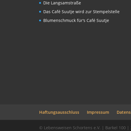
Die Langsamstraße
Das Café Suutje wird zur Stempelstelle
Blumenschmuck für‘s Café Suutje
Haftungsausschluss
Impressum
Datens
© Lebensweisen Schortens e.V. | Barkel 100 |