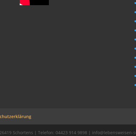
chutzerklärung
 26419 Schortens | Telefon: 04423 914 9898 | info@lebensweisen-