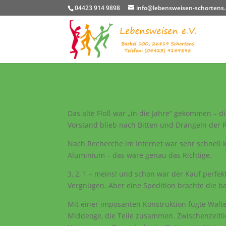
04423 914 9898
info@lebensweisen-schortens
Das alte Floß war „in die Jahre“ gekommen – 
Vorstand blieb nach Bitten und Drängeln der 
Nach Recherche im Internet war sehr schnell 
Aluminium – das wäre genau das Richtige.
3, 2, 1 – meins! und schon war der Kauf perfek
Vergnügen. Aber eine Spedition brachte die 
Mit einer imposanten Konstruktion fügte Walt
Middeoge, die Teile zusammen. Zwischenzeitl