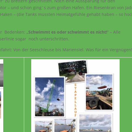
r“ zu Brettern geschnitten. Noch eine Aussparung für den
or – und schon ging´s zum großen Hafen. Ein Riesenkran von Jad
n Haken – (die Tanks müssten Heimatgefühle gehabt haben – so ho
er Bedenken: „
Schwimmt es oder schwimmt es nicht!
“ – Alle
erlinie sogar noch unterschritten.
ahrt: Von der Seeschleuse bis Mariensiel. Was für ein Vergnügen