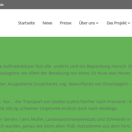
.de
Startseite
News
Presse
Über uns
Das Projekt
die Auftriebskörper fast alle undicht und die Beplankung morsch. 
Passagiere, vor allem der Besatzung nur eines: Es muss was Neues 
klar: Ausgediente Zusatztanks, sog. Abwurftanks von Düsenjägern –
t. Nur… der Transport von Gießen (Lahn) hierher nach Friesland : 
bald 500 kg schweren Ungetüme endlich doch nach Middoge.
er Gerdes / Jens Müller, Landmaschinenwerkstatt und Schmiede in
ich wurden, genau wie beim alten Floß, Holzstämme aus dem Forst