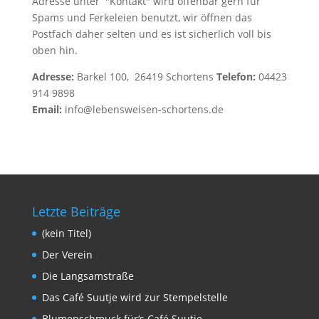
Adresse unter "Kontakt" wird offenbar gern für
Spams und Ferkeleien benutzt, wir öffnen das
Postfach daher selten und es ist sicherlich voll bis
oben hin.
Adresse:
Barkel 100, 26419 Schortens
Telefon:
04423
914 9898
Email:
info@lebensweisen-schortens.de
Letzte Beiträge
(kein Titel)
Der Verein
Die Langsamstraße
Das Café Suutje wird zur Stempelstelle
Blumenschmuck für‘s Café Suutje