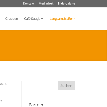
Kontakt
Mediathek
Bildergalerie
Gruppen
Café Suutje
Langsamstraße
auch:
er
Partner