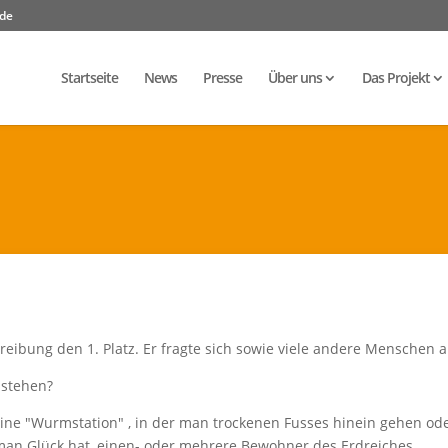
.de
Startseite
News
Presse
Über uns
Das Projekt
eibung den 1. Platz. Er fragte sich sowie viele andere Menschen 
 stehen?
eine "Wurmstation" , in der man trockenen Fusses hinein gehen od
n man Glück hat, einen- oder mehrere Bewohner des Erdreiches