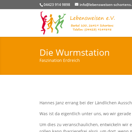
04423 914 9898
info@lebensweisen-schortens
Die Wurmstation
Faszination Erdreich
Hannes Janz errang bei der Ländlichen Ausschr
Was ist da eigentlich unter uns, wo wir gerade
Um dies zu veranschaulichen, entwickeln wir 
rollen kann (barrierefrei also) um dort, wen