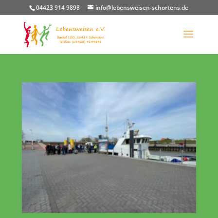
04423 914 9898
info@lebensweisen-schortens.de