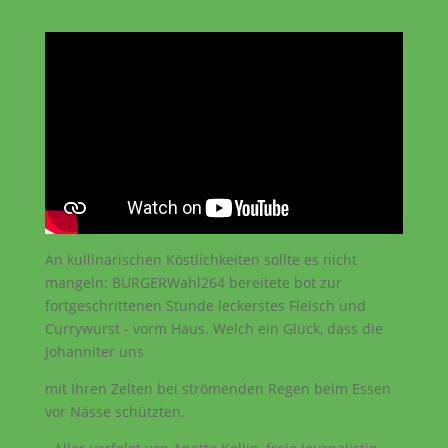
An kullinarischen Köstlichkeiten sollte es nicht
mangeln: BURGERWahl264 bereitete bot zur
fortgeschrittenen Stunde leckerstes Fleisch und
Currywurst - vorm Haus. Welch ein Glück, dass die
Johanniter uns
mit Ihren Zelten bei strömenden Regen beim Essen
vor Nässe schützten.