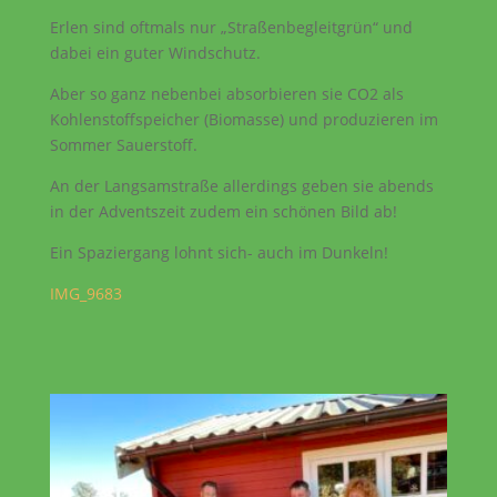
Erlen sind oftmals nur „Straßenbegleitgrün“ und
dabei ein guter Windschutz.
Aber so ganz nebenbei absorbieren sie CO2 als
Kohlenstoffspeicher (Biomasse) und produzieren im
Sommer Sauerstoff.
An der Langsamstraße allerdings geben sie abends
in der Adventszeit zudem ein schönen Bild ab!
Ein Spaziergang lohnt sich- auch im Dunkeln!
IMG_9683