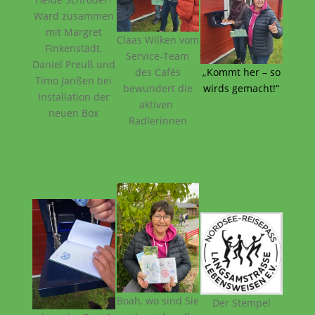
Ward zusammen
mit Margret
Claas Wilken vom
Finkenstädt,
Service-Team
Daniel Preuß und
des Cafés
„Kommt her – so
Timo Janßen bei
bewundert die
wirds gemacht!“
Installation der
aktiven
neuen Box
Radlerinnen
Boah, wo sind Sie
Der Stempel