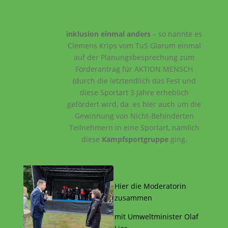
inklusion
einmal anders
– so nannte es
Clemens Krips vom TuS Glarum einmal
auf der Planungsbesprechung zum
Förderantrag für AKTION MENSCH
(durch die letztendlich das Fest und
diese Sportart 3 Jahre erheblich
gefördert wird, da es hier auch um die
Gewinnung von Nicht-Behinderten
Teilnehmern in eine Sportart, nämlich
diese
Kampfsportgruppe
ging.
Hier die Moderatorin
zusammen
mit Umweltminister Olaf