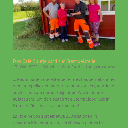
Das Café Suutje wird zur Stempelstelle
17. Okt. 2025
|
Aktuelles
,
Café Suutje
,
Langsamstraße
… Kaum hatten die Mitarbeiter des Baubetriebshofes
den Stempelkasten an der Wand installiert, wurde er
auch schon am darauf folgenden Wochenende
aufgesucht, um den begehrten Stempelabdruck in
Nordsee-Reisepass zu bekommen!
Es ist eine von zurzeit etwa 250 Stationen in
unserem Küstenbereich – drei davon gibt es in