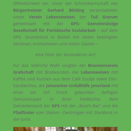
Öffentlichkeit vor: Unter der Schirmherrschaft von
Bürgermeister Gerhard Böhling
veranstalteten
unser
Verein Lebensweisen
, der
TuS Grarum
gemeinsam mit der
GPS- Gemeinnützige
Gesellschaft für Paritätische Sozialarbeit –
auf dem
GPS- Grundstück in Barkel mit vielen beteiligten
Vereinen, Institutionen und vielen Gästen –
eine Feier der besonderen Art!
Für das leibliche Wohl sorgten der
Brunnenverein
Grafschaft
mit Bratwürsten, die
Lebensweisen
mit
Kaffee und Kuchen aus dem Café Suutje sowie Eier-
Sandwiches, die
Johanniter-Unfallhilfe Jeverland
mit
einer vor Ort frisch gekochten deftigen
Gemüsesuppe in ihrer Feldküche, dem
Getränkestand der
GPS
mit der „Beach-Bar“ und die
Pfadfinder
vom Stamm -Oestringen mit Stockbrot in
der Jurte.