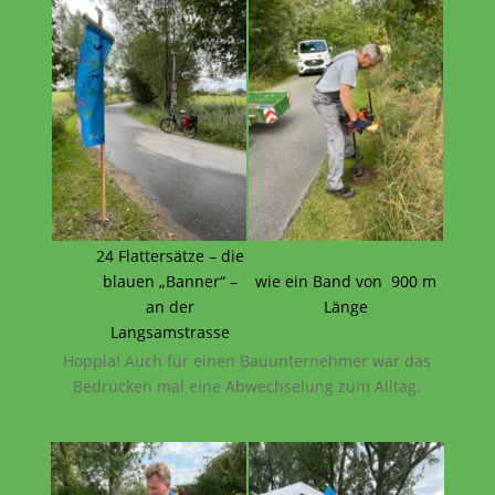
24 Flattersätze – die
blauen „Banner“ –
wie ein Band von 900 m
an der
Länge
Langsamstrasse
Hoppla! Auch für einen Bauunternehmer war das
Bedrucken mal eine Abwechselung zum Alltag.