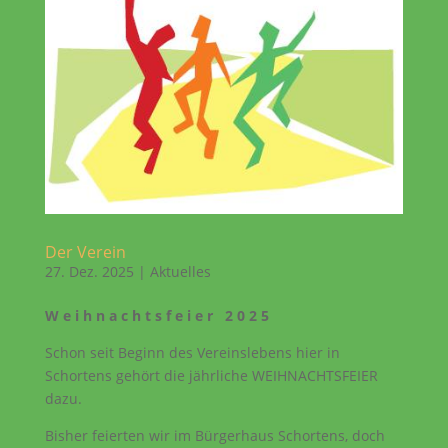
Der Verein
27. Dez. 2025
|
Aktuelles
W e i h n a c h t s f e i e r 2 0 2 5
Schon seit Beginn des Vereinslebens hier in
Schortens gehört die jährliche WEIHNACHTSFEIER
dazu.
Bisher feierten wir im Bürgerhaus Schortens, doch