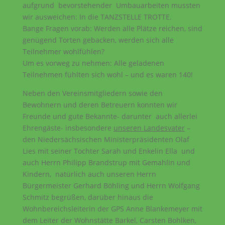
aufgrund bevorstehender Umbauarbeiten mussten
wir ausweichen: In die TANZSTELLE TROTTE.
Bange Fragen vorab: Werden alle Plätze reichen, sind
genügend Torten gebacken, werden sich alle
Teilnehmer wohlfühlen?
Um es vorweg zu nehmen: Alle geladenen
Teilnehmen fühlten sich wohl – und es waren 140!
Neben den Vereinsmitgliedern sowie den
Bewohnern und deren Betreuern konnten wir
Freunde und gute Bekannte- darunter auch allerlei
Ehrengäste- insbesondere
unseren Landesvater
–
den Niedersächsischen Ministerpräsidenten Olaf
Lies mit seiner Tochter Sarah und Enkelin Ella und
auch Herrn Philipp Brandstrup mit Gemahlin und
Kindern, natürlich auch unseren Herrn
Bürgermeister Gerhard Böhling und Herrn Wolfgang
Schmitz begrüßen, darüber hinaus die
Wohnbereichsleiterin der GPS Anne Blankemeyer mit
dem Leiter der Wohnstätte Barkel, Carsten Bohlken,