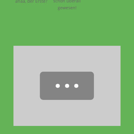
schon überall
ahaa, der Erste?
gewesen!