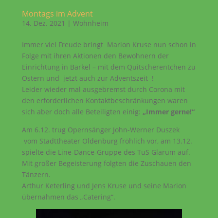
Montags im Advent
14. Dez. 2021
|
Wohnheim
Immer viel Freude bringt Marion Kruse nun schon in
Folge mit ihren Aktionen den Bewohnern der
Einrichtung in Barkel – mit dem Quitscherentchen zu
Ostern und jetzt auch zur Adventszeit !
Leider wieder mal ausgebremst durch Corona mit
den erforderlichen Kontaktbeschränkungen waren
sich aber doch alle Beteiligten einig:
„Immer gerne!“
Am 6.12. trug Opernsänger John-Werner Duszek
vom Stadttheater Oldenburg fröhlich vor, am 13.12.
spielte die Line-Dance-Gruppe des TuS Glarum auf.
Mit großer Begeisterung folgten die Zuschauen den
Tänzern.
Arthur Keterling und Jens Kruse und seine Marion
übernahmen das „Catering“.