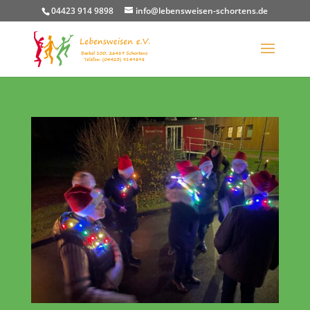
04423 914 9898
info@lebensweisen-schortens.de