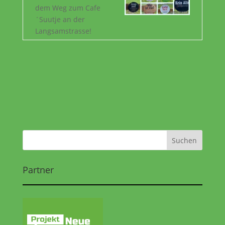
dem Weg zum Cafe
´Suutje an der
Langsamstrasse!
Partner