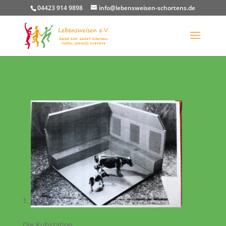
04423 914 9898
info@lebensweisen-schortens.de
Die Kuhstation