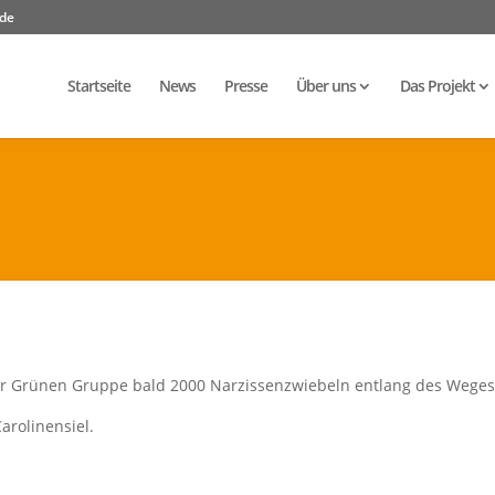
.de
Startseite
News
Presse
Über uns
Das Projekt
er Grünen Gruppe bald 2000 Narzissenzwiebeln entlang des Weges
arolinensiel.