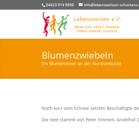
04423 914 9898
info@lebensweisen-schortens
Blumenzwiebeln
Ein Blumenmeer an der Nordseeküste
Noch kurz vom Schnee setzten Beschäftigte d
Die Idee stammt von Peter Fimmen, Andelhof C