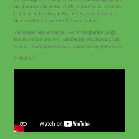
Das handwerkliche Geschick ist da, also los! Und so
trafen sich die, die am Wochenende nicht nach
Hause wollten bzw. kein Zuhause haben.
Von wegen Frauensache… auch neugierige Jungs
kamen hinzu! und ein Turnbeutel -(Rucksack?), voll
Trendi – kam dabei heraus. Danke an die Initiatoren!
Probelauf: