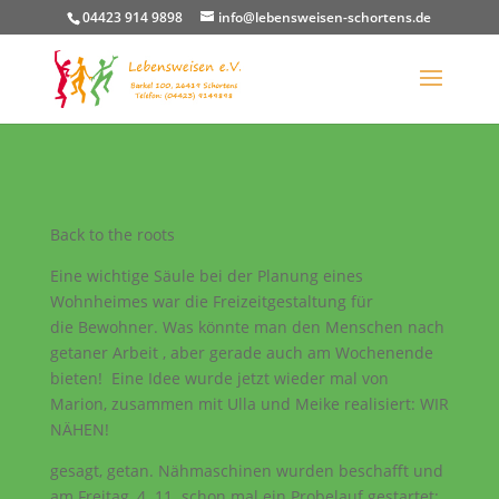
04423 914 9898
info@lebensweisen-schortens.de
Back to the roots
Eine wichtige Säule bei der Planung eines
Wohnheimes war die Freizeitgestaltung für
die Bewohner. Was könnte man den Menschen nach
getaner Arbeit , aber gerade auch am Wochenende
bieten! Eine Idee wurde jetzt wieder mal von
Marion, zusammen mit Ulla und Meike realisiert: WIR
NÄHEN!
gesagt, getan. Nähmaschinen wurden beschafft und
am Freitag, 4. 11. schon mal ein Probelauf gestartet: