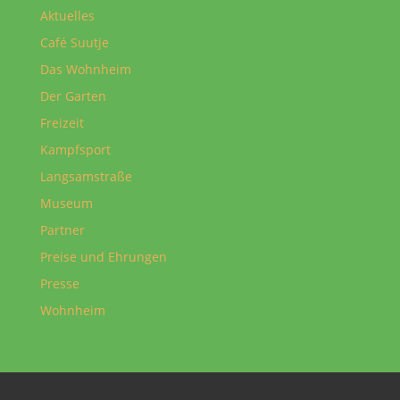
Aktuelles
Café Suutje
Das Wohnheim
Der Garten
Freizeit
Kampfsport
Langsamstraße
Museum
Partner
Preise und Ehrungen
Presse
Wohnheim