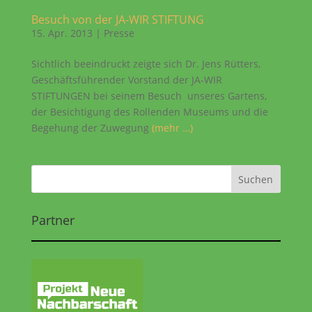
Besuch von der JA-WIR STIFTUNG
15. Apr. 2013
|
Presse
Sichtlich beeindruckt zeigte sich Dr. Jens Rütters,
Geschäftsführender Vorstand der JA-WIR
STIFTUNGEN bei seinem Besuch unseres Gartens,
der Besichtigung des Rollenden Museums und die
Begehung der Zuwegung
(mehr …)
Partner