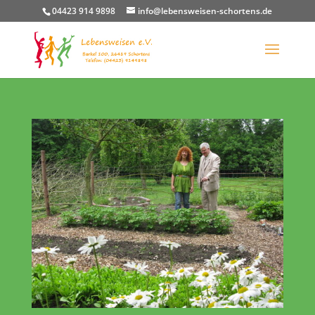
04423 914 9898
info@lebensweisen-schortens.de