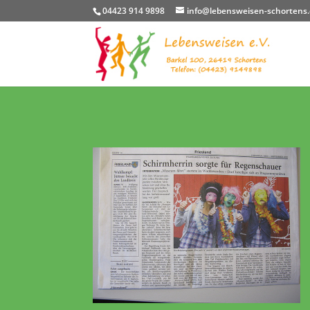
04423 914 9898
info@lebensweisen-schortens