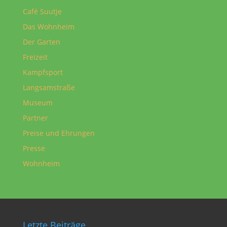
Café Suutje
Das Wohnheim
Der Garten
Freizeit
Kampfsport
Langsamstraße
Museum
Partner
Preise und Ehrungen
Presse
Wohnheim
Letzte Beiträge