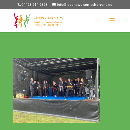
04423 914 9898
info@lebensweisen-schortens.de