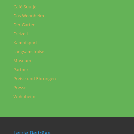
Café Suutje
Das Wohnheim
Der Garten
Freizeit
Kampfsport
Langsamstraße
Museum
Partner
Preise und Ehrungen
Presse
Wohnheim
Letzte Beiträge