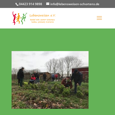
04423 914 9898
info@lebensweisen-schortens.de