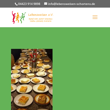
04423 914 9898
info@lebensweisen-schortens.de