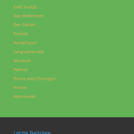
Café Suutje
Das Wohnheim
Der Garten
Freizeit
Kampfsport
Langsamstraße
Museum
Partner
Preise und Ehrungen
Presse
Wohnheim
Letzte Beiträge