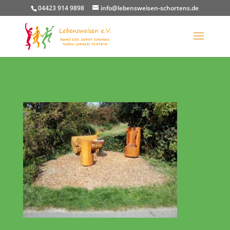
04423 914 9898
info@lebensweisen-schortens.de