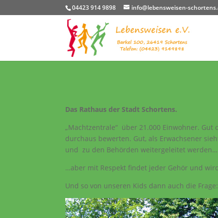
04423 914 9898
info@lebensweisen-schortens
Das Rathaus der Stadt Schortens.
„Machtzentrale“ über 21.000 Einwohner. Gut o
durchaus bewerten. Gut, als Erwachsener sieh
und zu den Behörden weitergeleitet werden…
…aber mit Respekt findet jeder Gehör und wird
Und so von unseren Kids dann auch die Frage