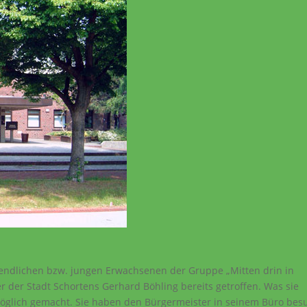
gendlichen bzw. jungen Erwachsenen der Gruppe „Mitten drin in
 der Stadt Schortens Gerhard Böhling bereits getroffen. Was sie
möglich gemacht. Sie haben den Bürgermeister in seinem Büro bes