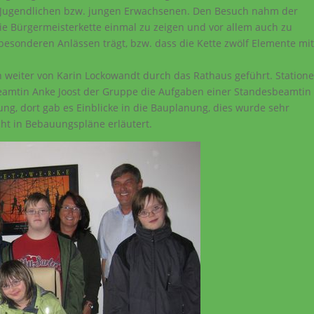
r Jugendlichen bzw. jungen Erwachsenen. Den Besuch nahm der
e Bürgermeisterkette einmal zu zeigen und vor allem auch zu
z besonderen Anlässen trägt, bzw. dass die Kette zwölf Elemente mi
 weiter von Karin Lockowandt durch das Rathaus geführt. Station
amtin Anke Joost der Gruppe die Aufgaben einer Standesbeamtin
tung, dort gab es Einblicke in die Bauplanung, dies wurde sehr
cht in Bebauungspläne erläutert.