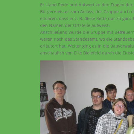
Er stand Rede und Antwort zu den Fragen de
Bürgermeister zum Anlass, der Gruppe auch di
erklären, dass er z. B. diese Kette nur zu gan
den Namen der Ortsteile aufweist.
Anschließend wurde die Gruppe mit Betreuern
waren noch das Standesamt, wo die Standesbe
erläutert hat. Weiter ging es in die Bauverwal
anschaulich von Elke Bielefeld durch die Einsi