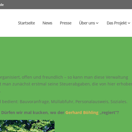
.de
Startseite
News
Presse
Über uns
Das Projekt
rganisiert, offen und freundlich – so kann man diese Verwaltung
t man zunächst erstmal seine Steuerabgaben, die von hier erhobe
.
 bedient: Bauvoranfrage, Müllabfuhr, Personalausweis, Soziales.
:
Dürfen wir mal kucken, wo der
Gerhard Böhling
„regiert“?