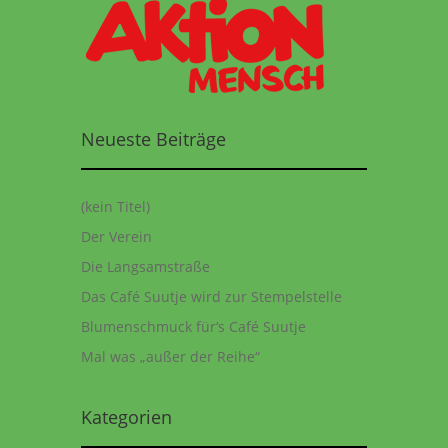
Neueste Beiträge
(kein Titel)
Der Verein
Die Langsamstraße
Das Café Suutje wird zur Stempelstelle
Blumenschmuck für‘s Café Suutje
Mal was „außer der Reihe“
Kategorien