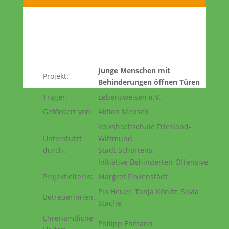
Junge Menschen mit
Projekt:
Behinderungen öffnen Türen
Träger:
Lebensweisen e.V.
Gefördert von:
Aktion Mensch
Volkshochschule Friesland-
Unterstützt
Wittmund
durch:
Stadt Schortens,
Initiative Behinderten-Offensive
Projektleiterin:
Margret Finkenstädt
Pia Heuer, Tanja Könitz, Silvia
Betreuerinnen:
Stache,
Ehrenamtliche
Philipp Ehmann