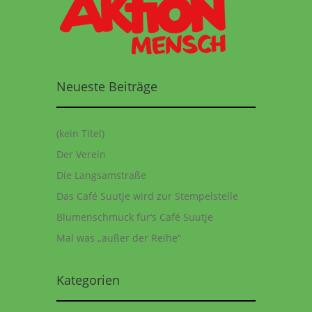
Neueste Beiträge
(kein Titel)
Der Verein
Die Langsamstraße
Das Café Suutje wird zur Stempelstelle
Blumenschmuck für‘s Café Suutje
Mal was „außer der Reihe“
Kategorien