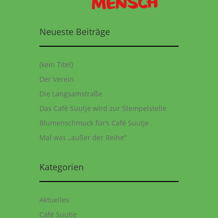
Neueste Beiträge
(kein Titel)
Der Verein
Die Langsamstraße
Das Café Suutje wird zur Stempelstelle
Blumenschmuck für‘s Café Suutje
Mal was „außer der Reihe“
Kategorien
Aktuelles
Café Suutje