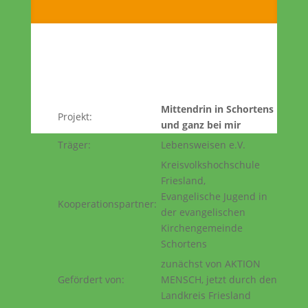
Mittendrin in Schortens
Projekt:
und ganz bei mir
Träger:
Lebensweisen e.V.
Kreisvolkshochschule
Friesland,
Evangelische Jugend in
Kooperationspartner:
der evangelischen
Kirchengemeinde
Schortens
zunächst von AKTION
Gefördert von:
MENSCH, jetzt durch den
Landkreis Friesland