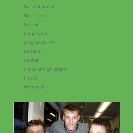
Das Wohnheim
Der Garten
Freizeit
Kampfsport
Langsamstraße
Museum
Partner
Preise und Ehrungen
Presse
Wohnheim