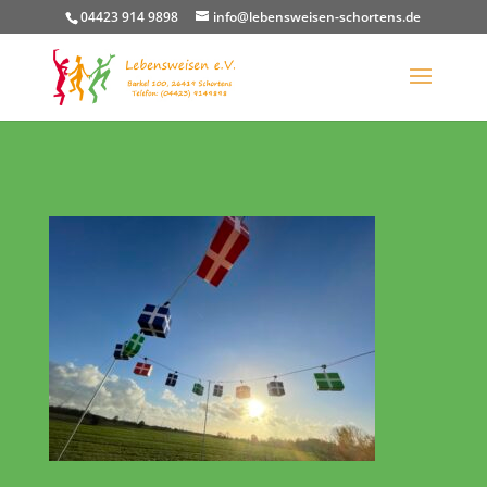
04423 914 9898
info@lebensweisen-schortens.de