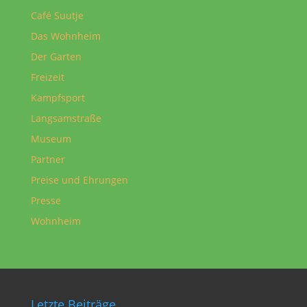
Café Suutje
Das Wohnheim
Der Garten
Freizeit
Kampfsport
Langsamstraße
Museum
Partner
Preise und Ehrungen
Presse
Wohnheim
Letzte Beiträge