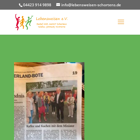
04423 914 9898
info@lebensweisen-schortens.de