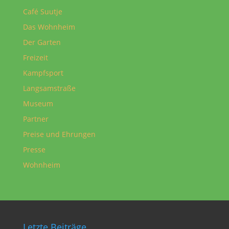
Café Suutje
Das Wohnheim
Der Garten
Freizeit
Kampfsport
Langsamstraße
Museum
Partner
Preise und Ehrungen
Presse
Wohnheim
Letzte Beiträge