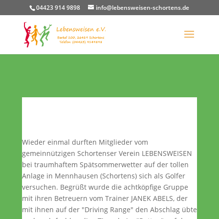
04423 914 9898
info@lebensweisen-schortens.de
Wieder einmal durften Mitglieder vom
gemeinnützigen Schortenser Verein LEBENSWEISEN
bei traumhaftem Spätsommerwetter auf der tollen
Anlage in Mennhausen (Schortens) sich als Golfer
versuchen. Begrüßt wurde die achtköpfige Gruppe
mit ihren Betreuern vom Trainer JANEK ABELS, der
mit ihnen auf der "Driving Range" den Abschlag übte