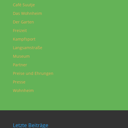
Café Suutje
Das Wohnheim
Der Garten
Freizeit
Kampfsport
Langsamstraße
Museum
Partner
Preise und Ehrungen
Presse
Wohnheim
Letzte Beiträge