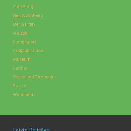
Café Suutje
Das Wohnheim
Der Garten
Freizeit
Kampfsport
Langsamstraße
Museum
Partner
Preise und Ehrungen
Presse
Wohnheim
Letzte Beiträge