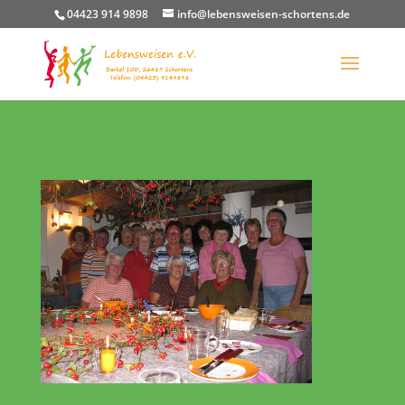
04423 914 9898
info@lebensweisen-schortens.de