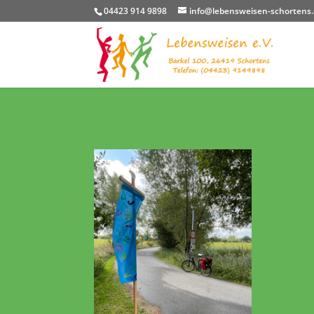
04423 914 9898
info@lebensweisen-schortens