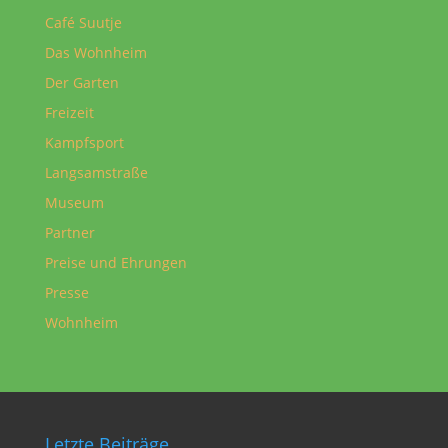
Café Suutje
Das Wohnheim
Der Garten
Freizeit
Kampfsport
Langsamstraße
Museum
Partner
Preise und Ehrungen
Presse
Wohnheim
Letzte Beiträge