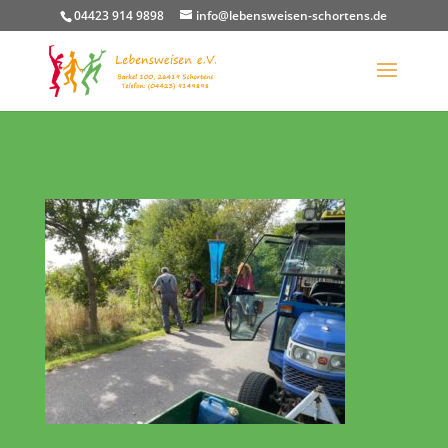
04423 914 9898
info@lebensweisen-schortens.de