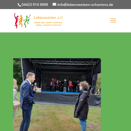
04423 914 9898
info@lebensweisen-schortens.de