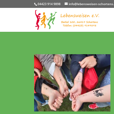
04423 914 9898
info@lebensweisen-schortens