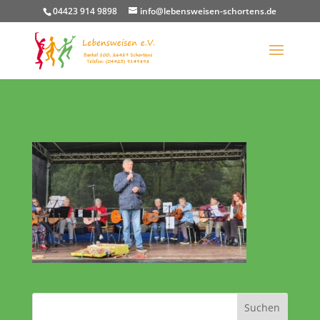
04423 914 9898
info@lebensweisen-schortens.de