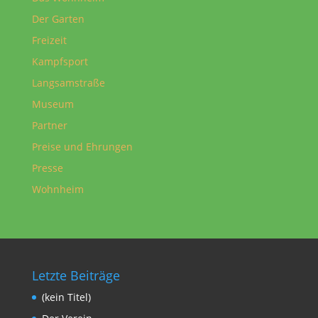
Der Garten
Freizeit
Kampfsport
Langsamstraße
Museum
Partner
Preise und Ehrungen
Presse
Wohnheim
Letzte Beiträge
(kein Titel)