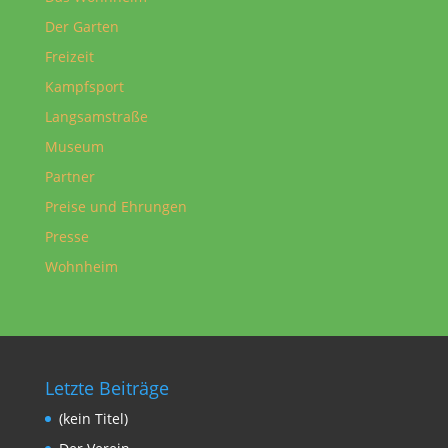
Der Garten
Freizeit
Kampfsport
Langsamstraße
Museum
Partner
Preise und Ehrungen
Presse
Wohnheim
Letzte Beiträge
(kein Titel)