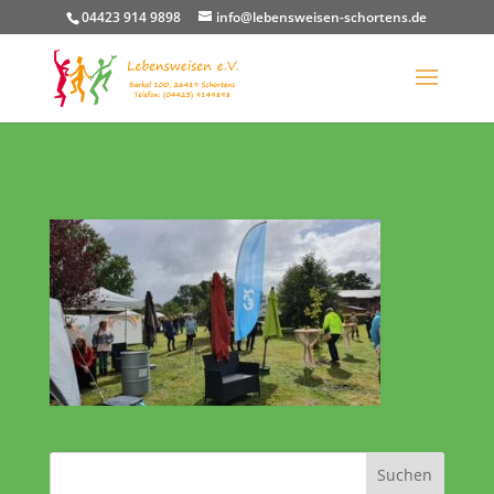
04423 914 9898
info@lebensweisen-schortens.de