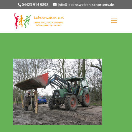
04423 914 9898
info@lebensweisen-schortens.de