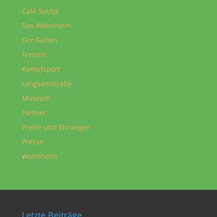
Café Suutje
Das Wohnheim
Der Garten
Freizeit
Kampfsport
Langsamstraße
Museum
Partner
Preise und Ehrungen
Presse
Wohnheim
Letzte Beiträge