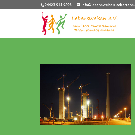
04423 914 9898
info@lebensweisen-schortens