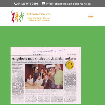
04423 914 9898
info@lebensweisen-schortens.de