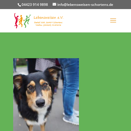
04423 914 9898
info@lebensweisen-schortens.de