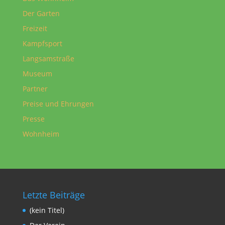
Der Garten
Freizeit
Kampfsport
Langsamstraße
Museum
Partner
Preise und Ehrungen
Presse
Wohnheim
Letzte Beiträge
(kein Titel)