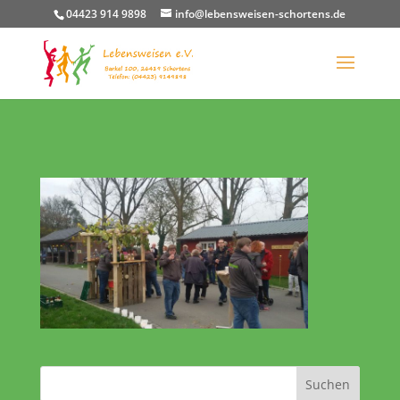
04423 914 9898
info@lebensweisen-schortens.de