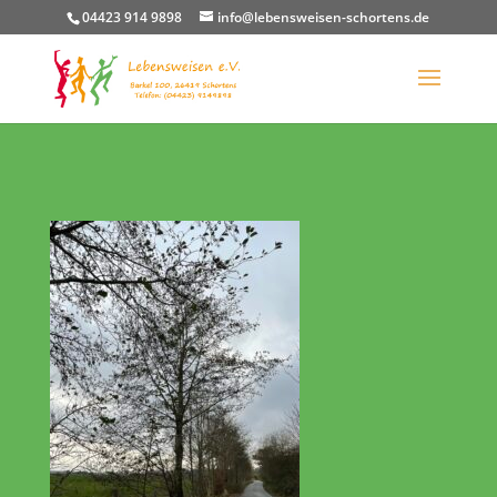
04423 914 9898
info@lebensweisen-schortens.de