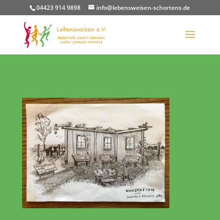
04423 914 9898
info@lebensweisen-schortens.de