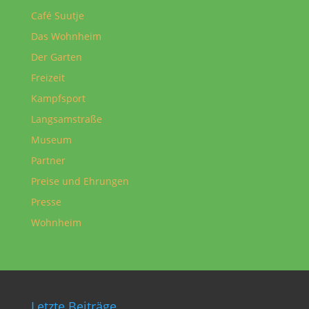
Café Suutje
Das Wohnheim
Der Garten
Freizeit
Kampfsport
Langsamstraße
Museum
Partner
Preise und Ehrungen
Presse
Wohnheim
Letzte Beiträge