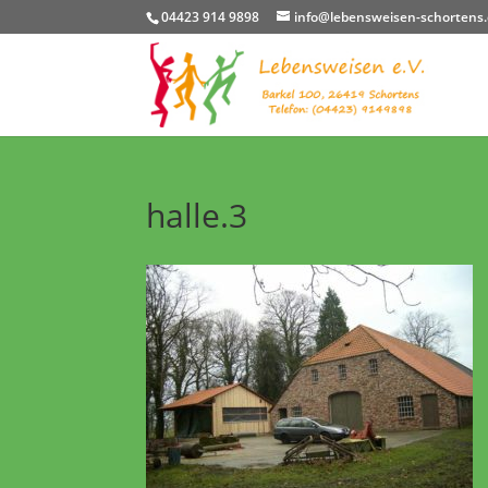
04423 914 9898
info@lebensweisen-schortens
halle.3