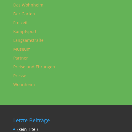
Das Wohnheim
Der Garten
Freizeit
Kampfsport
Langsamstraße
Museum
Partner
Preise und Ehrungen
Presse
Wohnheim
Letzte Beiträge
(kein Titel)