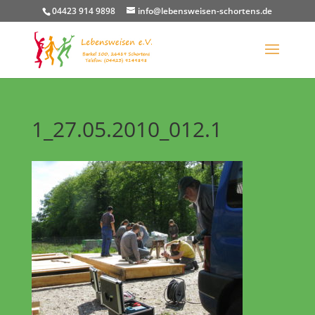
04423 914 9898
info@lebensweisen-schortens.de
1_27.05.2010_012.1