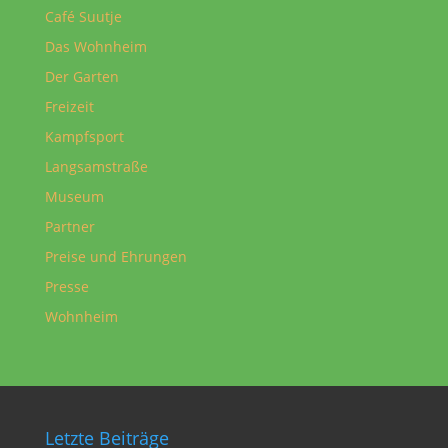
Café Suutje
Das Wohnheim
Der Garten
Freizeit
Kampfsport
Langsamstraße
Museum
Partner
Preise und Ehrungen
Presse
Wohnheim
Letzte Beiträge