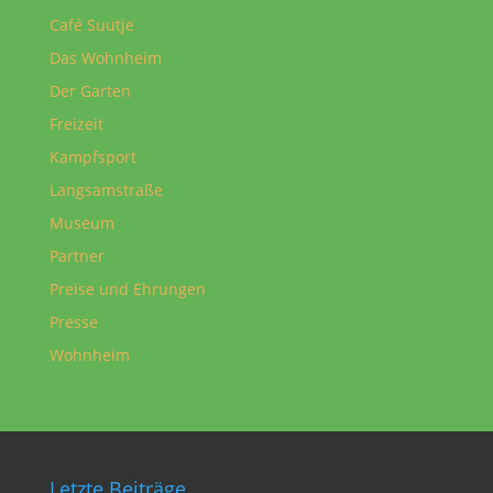
Café Suutje
Das Wohnheim
Der Garten
Freizeit
Kampfsport
Langsamstraße
Museum
Partner
Preise und Ehrungen
Presse
Wohnheim
Letzte Beiträge