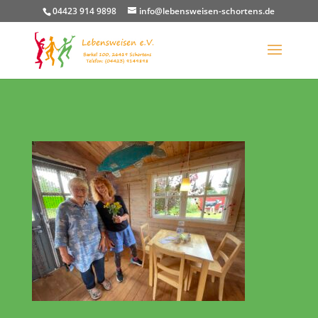
04423 914 9898
info@lebensweisen-schortens.de