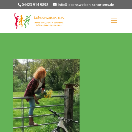
04423 914 9898
info@lebensweisen-schortens.de