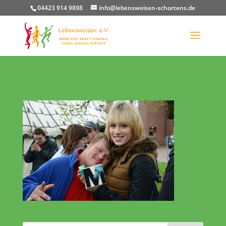
04423 914 9898
info@lebensweisen-schortens.de