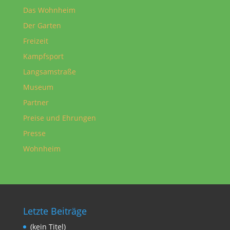
Das Wohnheim
Der Garten
Freizeit
Kampfsport
Langsamstraße
Museum
Partner
Preise und Ehrungen
Presse
Wohnheim
Letzte Beiträge
(kein Titel)