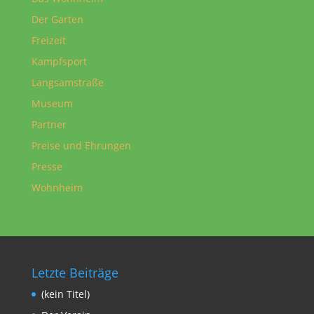
Der Garten
Freizeit
Kampfsport
Langsamstraße
Museum
Partner
Preise und Ehrungen
Presse
Wohnheim
Letzte Beiträge
(kein Titel)