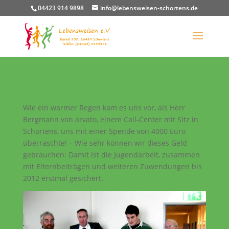
04423 914 9898
info@lebensweisen-schortens.de
Wie ein warmer Regen kam es uns vor, als Herr
Bergmann von arvato, einem Call-Center mit Sitz in
Schortens, uns mit einer Spende von 4000 Euro
überraschte! – Wie sehr können wir dieses Geld
gebrauchen: Damit ist die Jugendarbeit, zusammen
mit Elternbeiträgen und weiteren Zuwendungen bis
2012 erstmal gesichert.