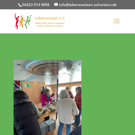
04423 914 9898
info@lebensweisen-schortens.de