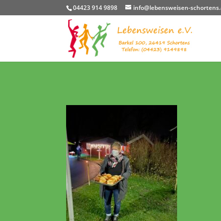
04423 914 9898
info@lebensweisen-schortens