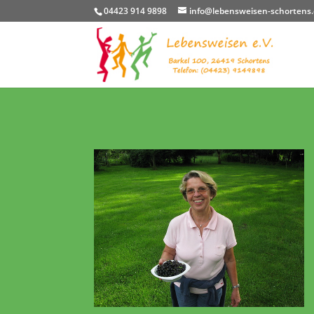
04423 914 9898
info@lebensweisen-schortens